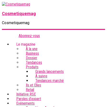
Cosmetiquemag
Cosmetiquemag
Abonnez-vous
Le magazine
À la une
Business
Dossier
Tendances
Produits
Grands lancements
À suivre
Tendances marché
Ils et Elles
Retail
Initiative RSE
Paroles d’expert
Evénements